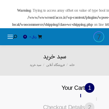
Warning
: Trying to access array offset on value of type bool in
/www/wwwroot/acco.ir/wp-content/plugins/wpseo-
local/woocommerce/shipping/class-wc-shipping.php
on line
181
ریال
0
Search:
0
سبد خرید
You are here:
سبد خرید
خانه
فروشگاه آنلاین
Your Cart
1
Checkout Details
2