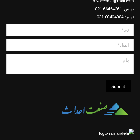
myaccoir[at]gmail.com
تماس: 66464261 021
نمابر: 66464084 021
نام *
ایمیل *
پیام
Submit