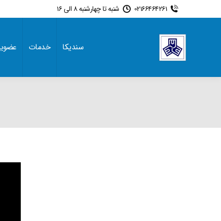
02166464261
شنبه تا چهارشنبه 8 الی 16
سندیکا
خدمات
عضوی