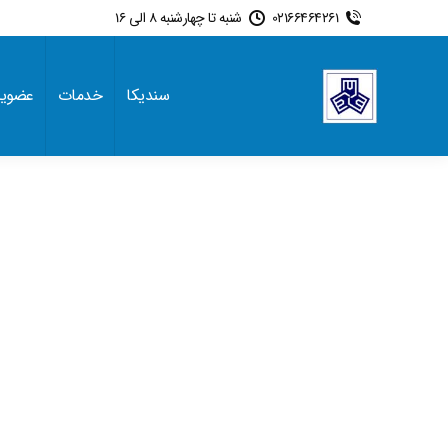
02166464261
شنبه تا چهارشنبه 8 الی 16
سندیکا
خدمات
عضوی