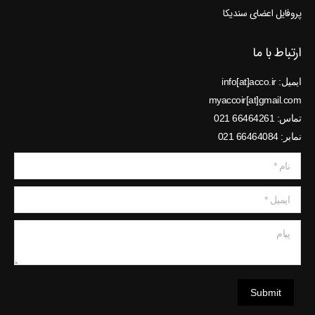
پروفایل اعضای سندیکا
ارتباط با ما
ایمیل: info[at]acco.ir
myaccoir[at]gmail.com
تماس: 66464261 021
نمابر: 66464084 021
نام *
ایمیل *
پیام
Submit