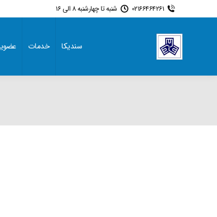
02166464261
شنبه تا چهارشنبه 8 الی 16
سندیکا
خدمات
عضوی