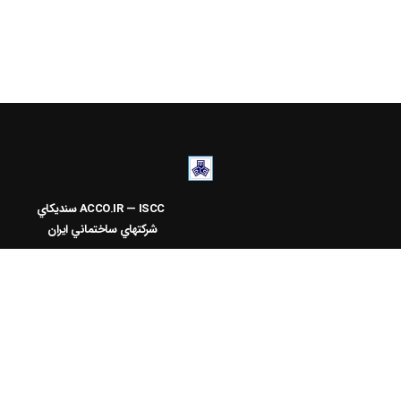
ACCO.IR — ISCC
سنديکاي
شرکتهاي ساختماني ايران