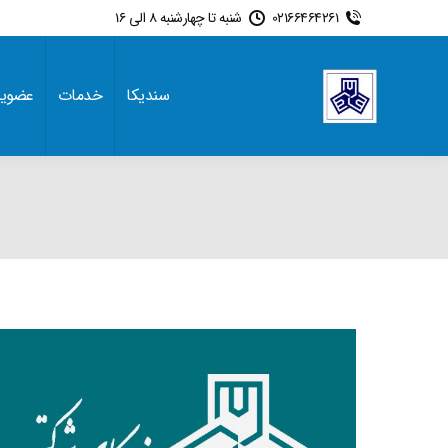
02166464261
شنبه تا چهارشنبه 8 الی 16
سندیکا
خدمات
عضوی