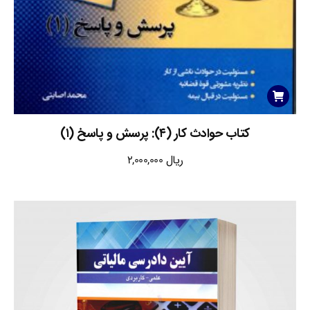
کتاب حوادث کار (۴): پرسش و پاسخ (۱)
ریال
2,000,000