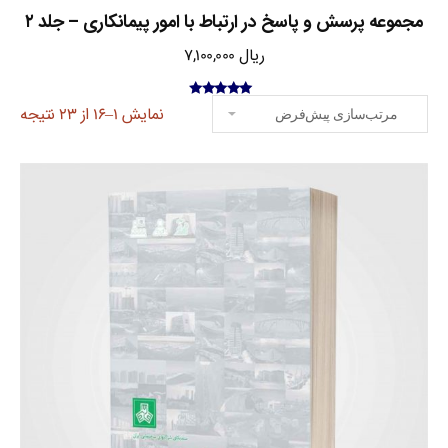
مجموعه پرسش و پاسخ در ارتباط با امور پیمانکاری – جلد ۲
ریال
7,100,000
امتیاز
5.00
از
نمایش 1–16 از 23 نتیجه
5