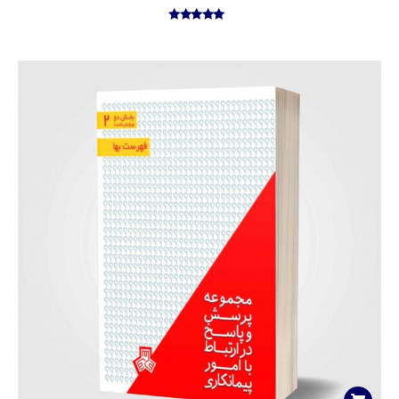
امتیاز
5.00
از
5