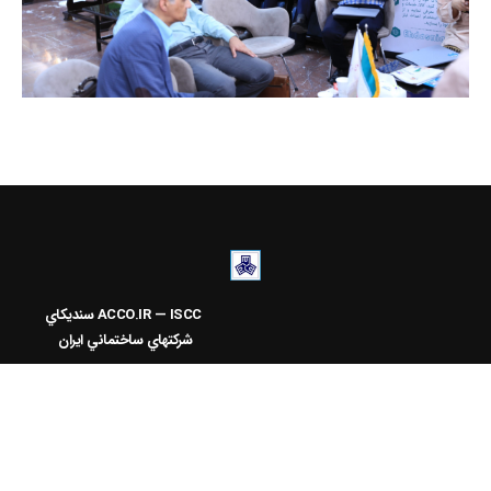
ACCO.IR — ISCC
سنديکاي
شرکتهاي ساختماني ايران