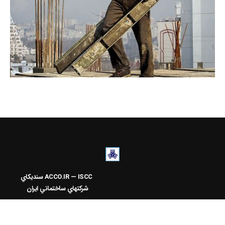
ACCO.IR — ISCC
سنديکاي
شرکتهاي ساختماني ايران