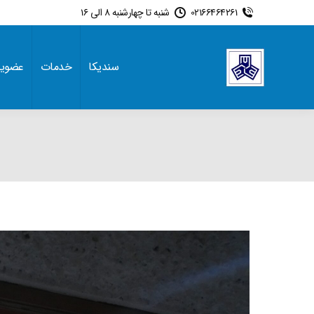
02166464261
شنبه تا چهارشنبه 8 الی 16
سندیکا
خدمات
عضوی