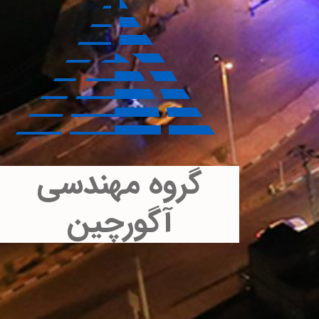
گروه مهندسی
آگورچین