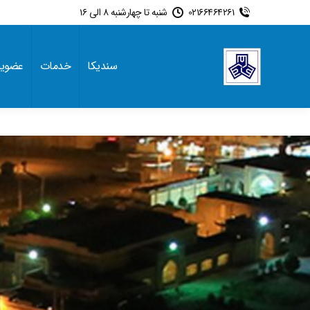
02166464261
شنبه تا چهارشنبه 8 الی 16
سندیکا
خدمات
عضوی