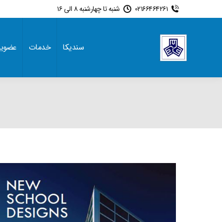
02166464261
شنبه تا چهارشنبه 8 الی 16
سندیکا
خدمات
عضوی