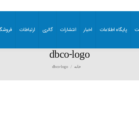
ت
پایگاه اطلاعات
اخبار
انتشارات
گالری
ارتباطات
فروشگا
dbco-logo
You are here:
dbco-logo
خانه