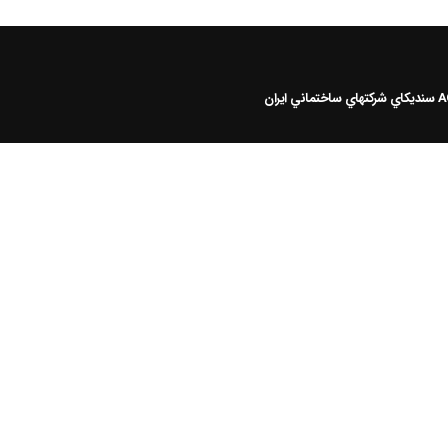
سنديکاي شرکتهاي ساختماني ايران