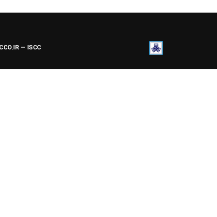
ACCO.IR — ISCC