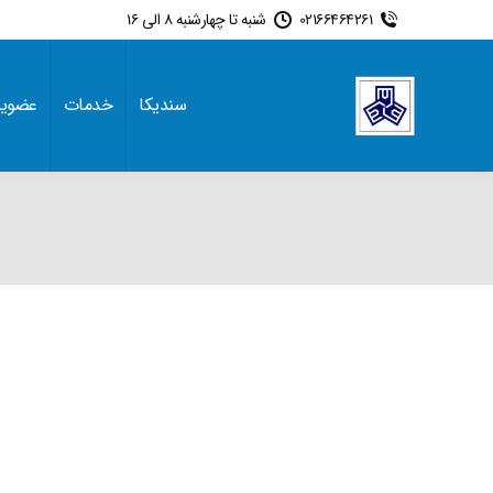
02166464261
شنبه تا چهارشنبه 8 الی 16
سندیکا
خدمات
عضوی