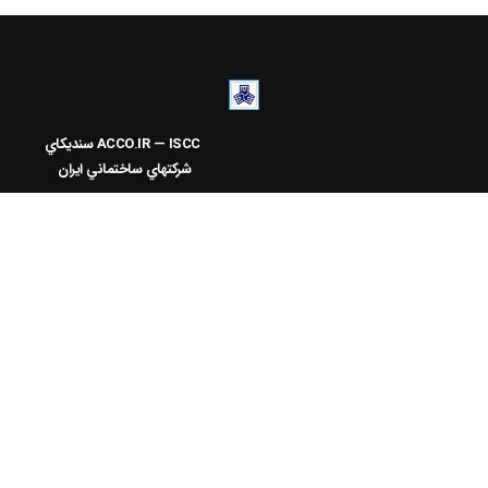
ACCO.IR — ISCC
سنديکاي
شرکتهاي ساختماني ايران