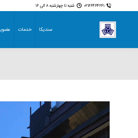
02166464261
شنبه تا چهارشنبه 8 الی 16
سندیکا
خدمات
عضوی