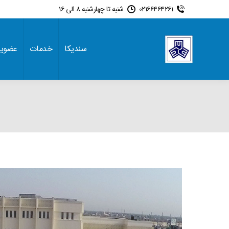
02166464261
شنبه تا چهارشنبه 8 الی 16
سندیکا
خدمات
عضوی