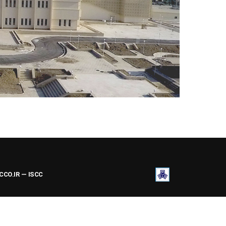
ACCO.IR — ISCC