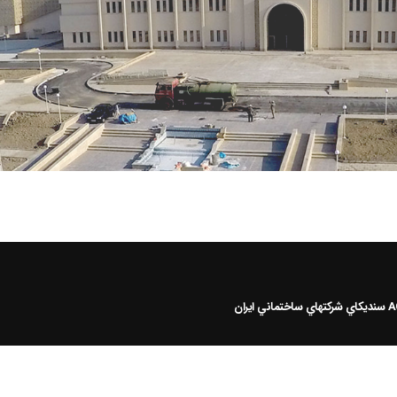
سنديکاي شرکتهاي ساختماني ايران