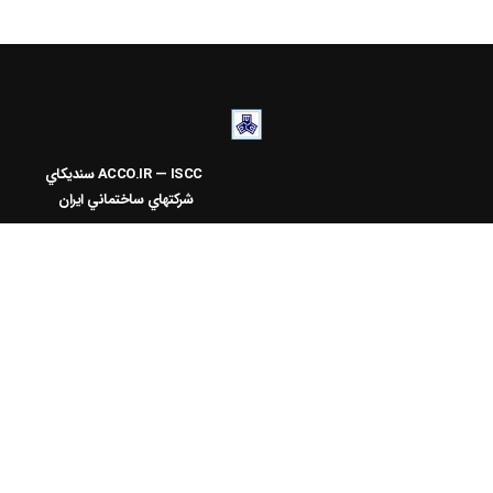
ACCO.IR — ISCC
سنديکاي
شرکتهاي ساختماني ايران