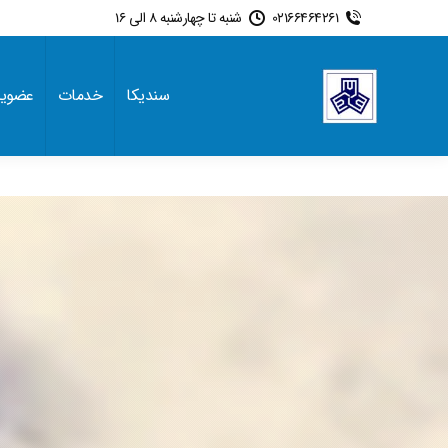
02166464261
شنبه تا چهارشنبه 8 الی 16
سندیکا
خدمات
عضوی