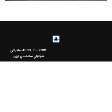
ACCO.IR — ISCC
سنديکاي
شرکتهاي ساختماني ايران