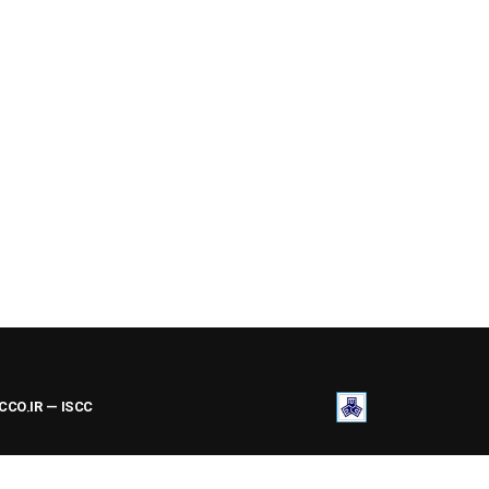
ACCO.IR — ISCC