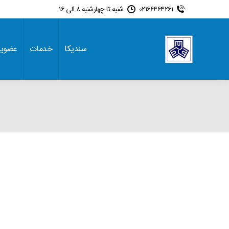
02166464261
شنبه تا چهارشنبه 8 الی 16
سندیکا
خدمات
عضوی