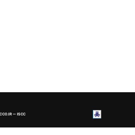
ACCO.IR — ISCC