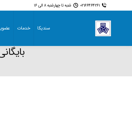
02166464261
شنبه تا چهارشنبه 8 الی 16
سندیکا
خدمات
عضوی
بایگان