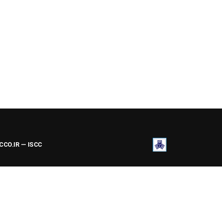
ACCO.IR — ISCC