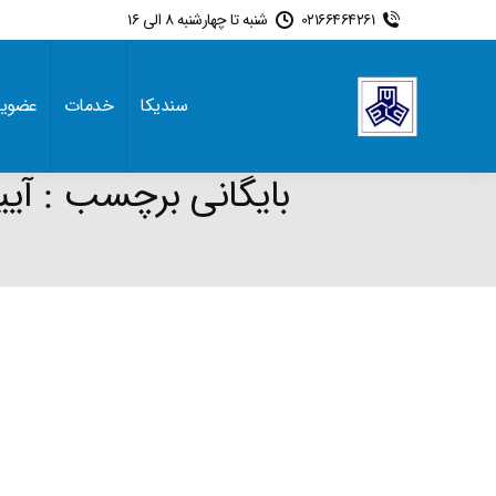
02166464261
شنبه تا چهارشنبه 8 الی 16
سندیکا
خدمات
عضوی
بایگانی برچسب :
آیی
e: