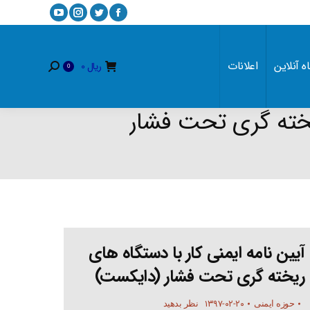
YouTube
Instagram
Twitter
Facebook
page
page
page
page
opens
opens
opens
opens
ه آنلاین
اعلانات
ریال
0
Search:
0
in
in
in
in
new
new
new
new
window
window
window
window
ریخته گری تحت فشار
آیین نامه ایمنی کار با دستگاه های
ریخته گری تحت فشار (دایکست)
۱۳۹۷-۰۲-۲۰
حوزه ایمنی
نظر بدهید