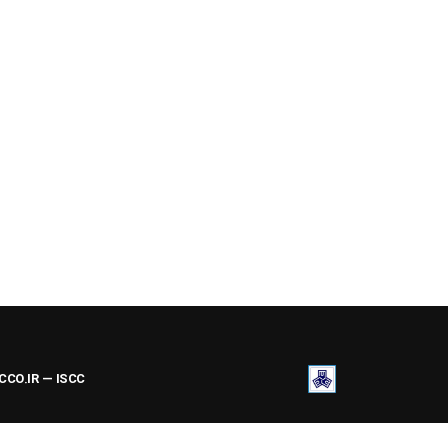
ACCO.IR — ISCC