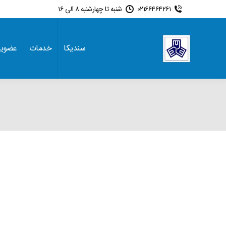
02166464261
شنبه تا چهارشنبه 8 الی 16
سندیکا
خدمات
عضوی