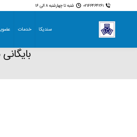
02166464261
شنبه تا چهارشنبه 8 الی 16
سندیکا
خدمات
عضوی
بایگانی