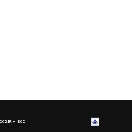
ACCO.IR — ISCC