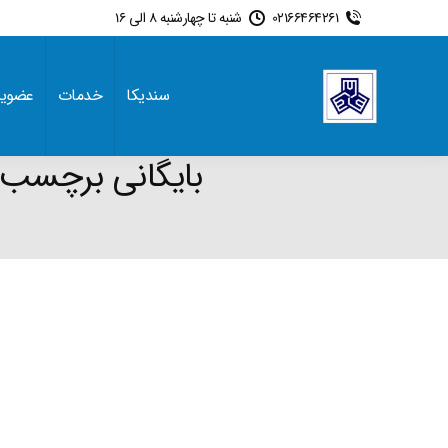
02166464261
شنبه تا چهارشنبه 8 الی 16
سندیکا
خدمات
عضوی
بایگانی برچسب 