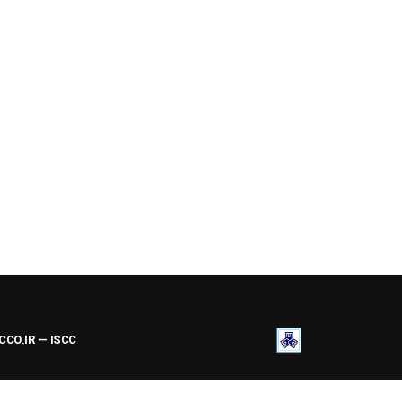
ACCO.IR — ISCC