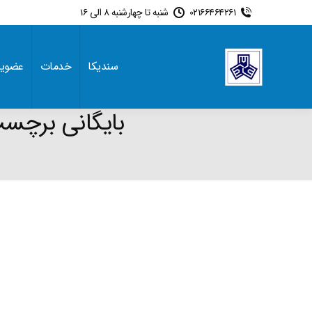
02166464261
شنبه تا چهارشنبه 8 الی 16
سندیکا
خدمات
عضوی
بایگانی برچس