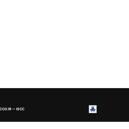
ACCO.IR — ISCC