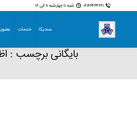
02166464261
شنبه تا چهارشنبه 8 الی 16
سندیکا
خدمات
عضوی
بایگانی برچسب :
اظ
e: