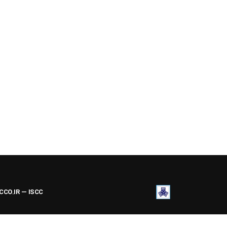
ACCO.IR — ISCC