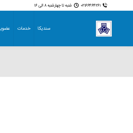
02166464261
شنبه تا چهارشنبه 8 الی 16
سندیکا
خدمات
عضوی