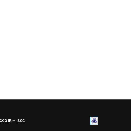
ACCO.IR — ISCC