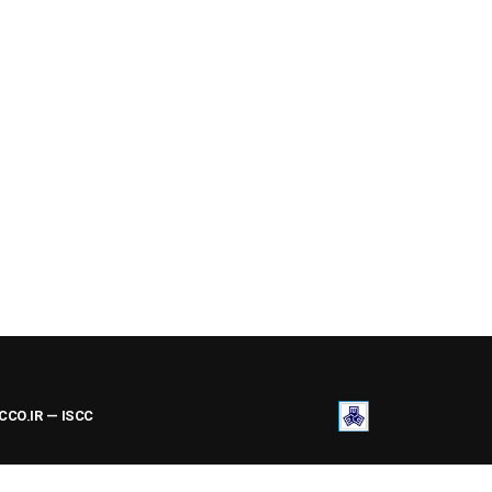
ACCO.IR — ISCC