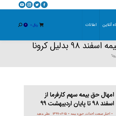
YouTube
Instagram
Twitter
Facebook
page
page
page
page
opens
opens
opens
opens
ه آنلاین
اعلانات
ریال
0
Search:
0
in
in
in
in
new
new
new
new
window
window
window
window
 بدلیل کرونا
امهال حق بیمه سهم کارفرما از
اسفند ۹۸ تا پایان اردیبهشت ۹۹
۱۳۹۹-۰۲-۱۵
اخبار صنعت احداث
,
حوزه بیمه
نظر بدهید