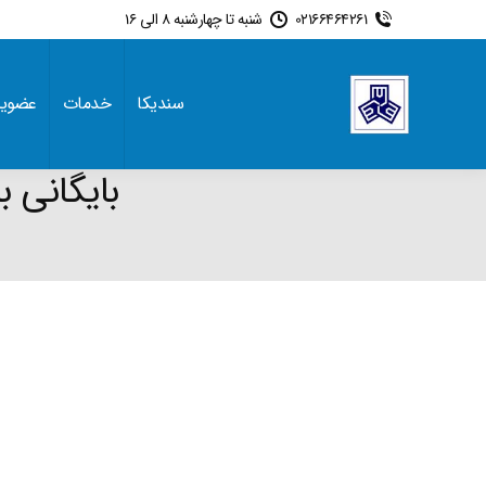
02166464261
شنبه تا چهارشنبه 8 الی 16
سندیکا
خدمات
عضوی
بایگانی 