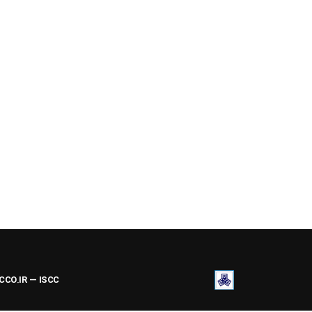
ACCO.IR — ISCC