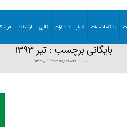
ت
پایگاه اطلاعات
اخبار
انتشارات
گالری
ارتباطات
فروشگا
بایگانی برچسب :
تیر 1393
You are here:
Entries tagged with "تیر 1393"
خانه