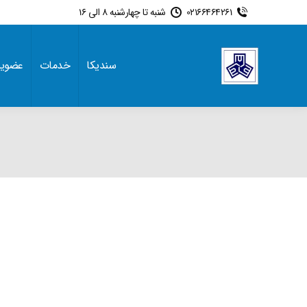
02166464261
شنبه تا چهارشنبه 8 الی 16
سندیکا
خدمات
عضوی