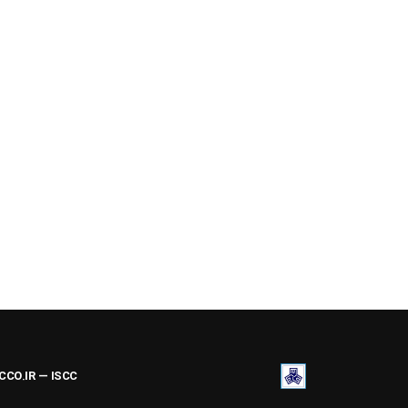
ACCO.IR — ISCC