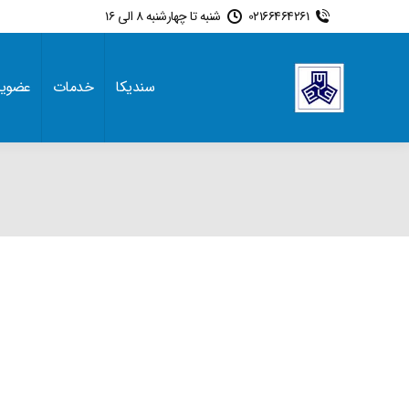
02166464261
شنبه تا چهارشنبه 8 الی 16
سندیکا
خدمات
عضوی