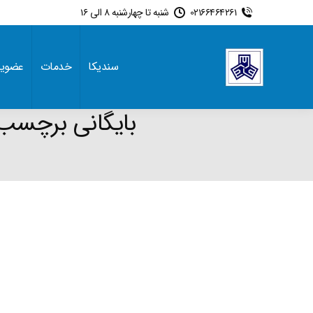
02166464261
شنبه تا چهارشنبه 8 الی 16
سندیکا
خدمات
عضوی
بایگانی برچسب