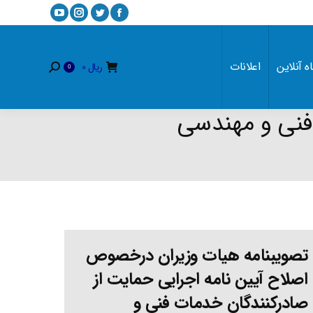
YouTube
Instagram
Twitter
Facebook
page
page
page
page
opens
opens
opens
opens
ه آنلاین
اعلانات
ریال
0
Search:
0
in
in
in
in
new
new
new
new
window
window
window
window
فنی و مهندسی
تصویبنامه هیات وزیران درخصوص
اصلاح آیین نامه اجرایی حمایت از
صادرکنندگان خدمات فنی و