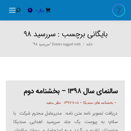
ریال
0
Search:
0
بایگانی برچسب :
سررسید 98
You are here:
Entries tagged with "سررسید 98"
خانه
سالنمای سال ۱۳۹۸ – بخشنامه دوم
۱۳۹۷-۱۱-۰۸
بخشنامه های سندیکا
نظر بدهید
دریافت تصویر نامه متن نامه: مدیرعامل محترم شرکت با
سلام؛ به پیوست یک جلد سررسید اهدایی سندیکا
حضورتان تقدیم می‌گردد و به استحضار می‌رساند سالنمای