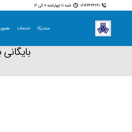
02166464261
شنبه تا چهارشنبه 8 الی 16
سندیکا
خدمات
عضوی
بایگانی