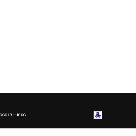
ACCO.IR — ISCC