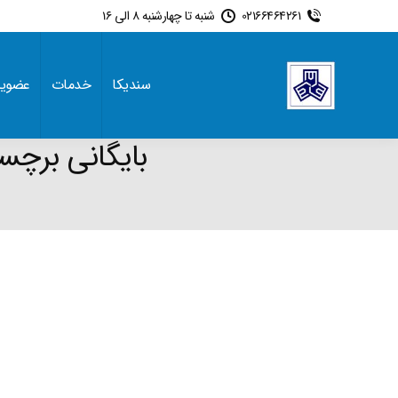
02166464261
شنبه تا چهارشنبه 8 الی 16
سندیکا
خدمات
عضوی
بایگانی برچ