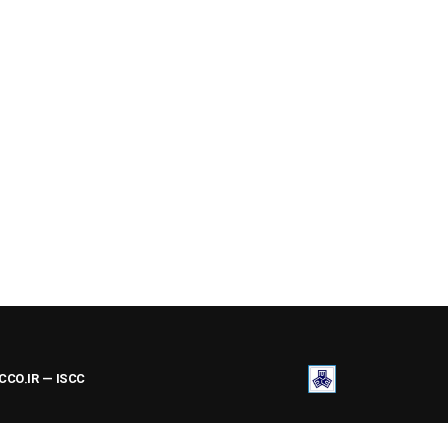
ACCO.IR — ISCC