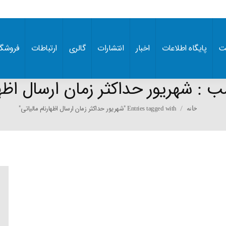
ت
پایگاه اطلاعات
اخبار
انتشارات
گالری
ارتباطات
فروشگا
سب :
شهریور حداکثر زمان ارسال اظها
You are here:
Entries tagged with "شهریور حداکثر زمان ارسال اظهارنام مالیاتی"
خانه