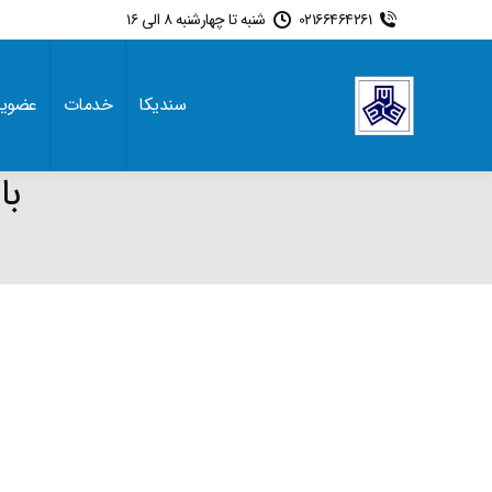
02166464261
شنبه تا چهارشنبه 8 الی 16
سندیکا
خدمات
عضوی
با