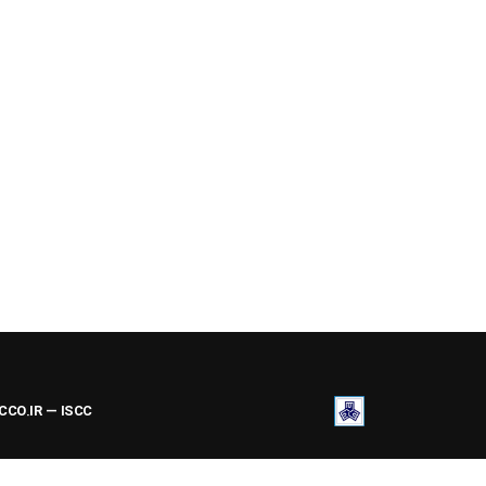
ACCO.IR — ISCC