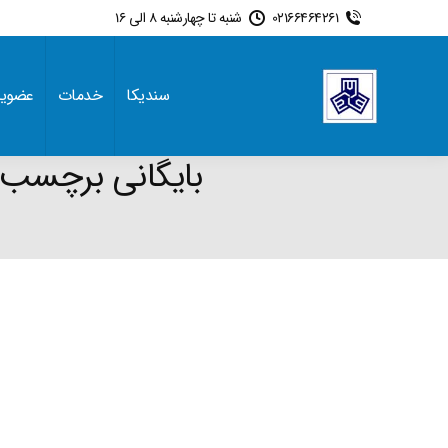
02166464261
شنبه تا چهارشنبه 8 الی 16
سندیکا
خدمات
عضوی
بایگانی برچسب 