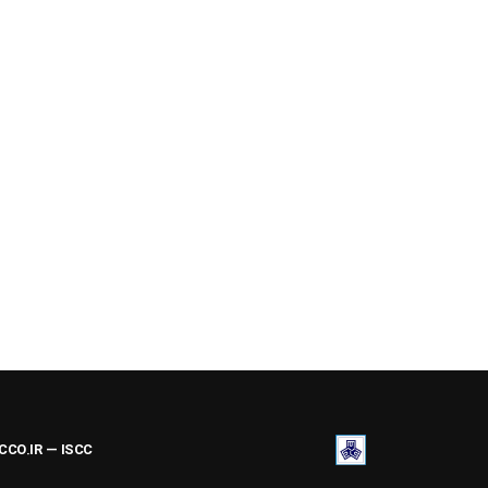
ACCO.IR — ISCC