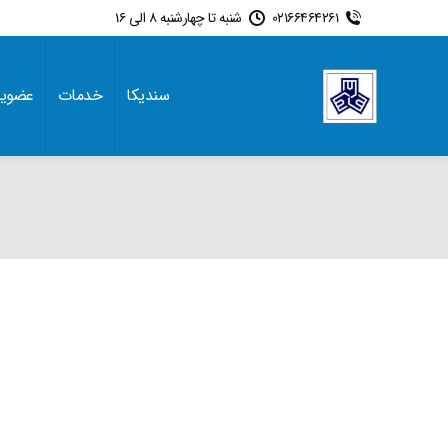
02166464261
شنبه تا چهارشنبه 8 الی 16
سندیکا
خدمات
عضوی