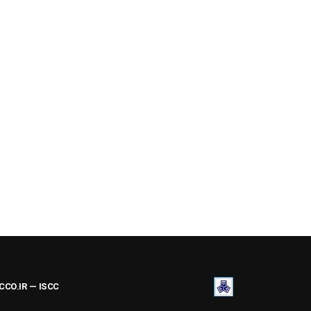
ACCO.IR — ISCC