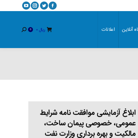
YouTube
Instagram
Twitter
Facebook
page
page
page
page
opens
opens
opens
opens
ه آنلاین
اعلانات
ریال
0
Search:
0
in
in
in
in
new
new
new
new
window
window
window
window
ابلاغ آزمایشی موافقت نامه شرایط
عمومی، خصوصی پیمان ساخت،
مالکیت و بهره برداری وزارت نفت