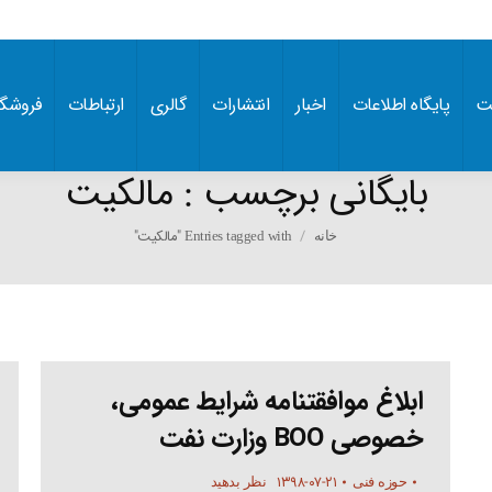
ت
پایگاه اطلاعات
اخبار
انتشارات
گالری
ارتباطات
فروشگا
بایگانی برچسب :
مالکیت
You are here:
Entries tagged with "مالکیت"
خانه
ابلاغ موافقتنامه شرایط عمومی،
خصوصی BOO وزارت نفت
۱۳۹۸-۰۷-۲۱
حوزه فنی
نظر بدهید