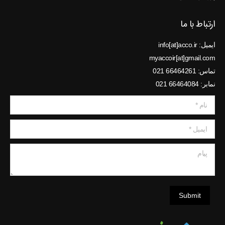
ارتباط با ما
ایمیل: info[at]acco.ir
myaccoir[at]gmail.com
تماس: 66464261 021
نمابر: 66464084 021
نام *
ایمیل *
پیام
Submit