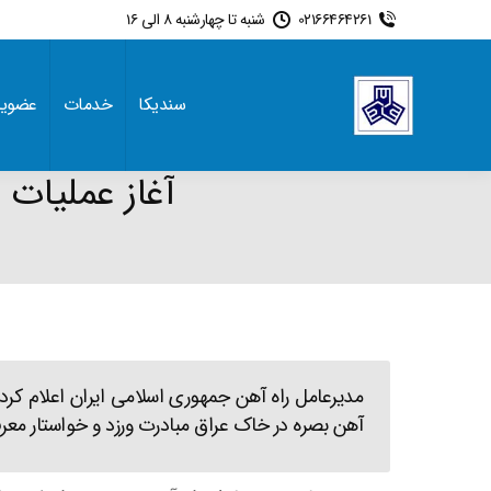
02166464261
شنبه تا چهارشنبه 8 الی 16
سندیکا
خدمات
عضوی
آغاز عملیات 
مدیرعامل راه آهن جمهوری اسلامی ایران اعلام کرد
آهن بصره در خاک عراق مبادرت ورزد و خواستار معر