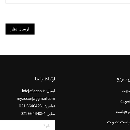
ارسال نظر
 سریع
ارتباط با ما
ضویت
ایمیل: info[at]acco.ir
myaccoir[at]gmail.com
عضویت
تماس: 66464261 021
درخواست
نمابر: 66464084 021
خواست عضویت
نام *