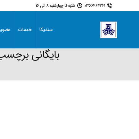
02166464261
شنبه تا چهارشنبه 8 الی 16
سندیکا
خدمات
عضوی
بایگانی برچسب