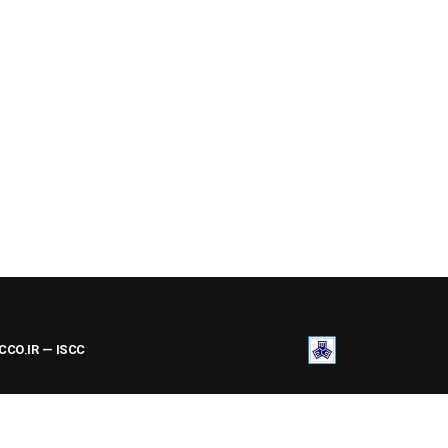
ACCO.IR — ISCC