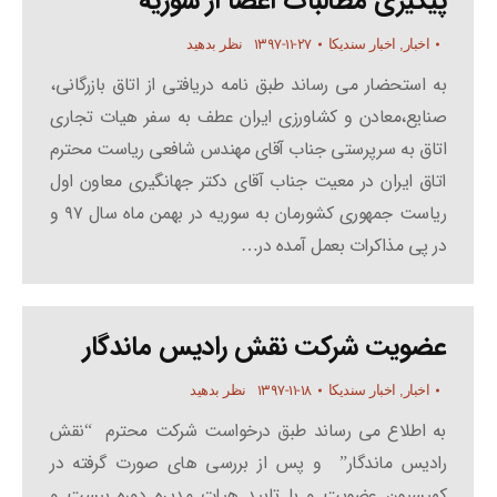
پیگیری مطالبات اعضا از سوریه
۱۳۹۷-۱۱-۲۷
اخبار
,
اخبار سندیکا
نظر بدهید
به استحضار می رساند طبق نامه دریافتی از اتاق بازرگانی،
صنایع،معادن و کشاورزی ایران عطف به سفر هیات تجاری
اتاق به سرپرستی جناب آقای مهندس شافعی ریاست محترم
اتاق ایران در معیت جناب آقای دکتر جهانگیری معاون اول
ریاست جمهوری کشورمان به سوریه در بهمن ماه سال ۹۷ و
در پی مذاکرات بعمل آمده در…
عضویت شرکت نقش رادیس ماندگار
۱۳۹۷-۱۱-۱۸
اخبار
,
اخبار سندیکا
نظر بدهید
به اطلاع می رساند طبق درخواست شرکت محترم “نقش
رادیس ماندگار” و پس از بررسی های صورت گرفته در
کمیسیون عضویت و با تایید هیات مدیره دوره بیست و