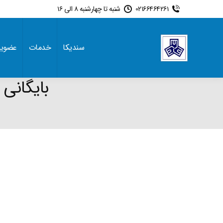
02166464261
شنبه تا چهارشنبه 8 الی 16
سندیکا
خدمات
عضوی
بایگانی