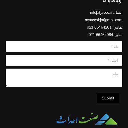
ارتباط با ما
ایمیل: info[at]acco.ir
myaccoir[at]gmail.com
تماس: 66464261 021
نمابر: 66464084 021
نام *
ایمیل *
پیام
Submit