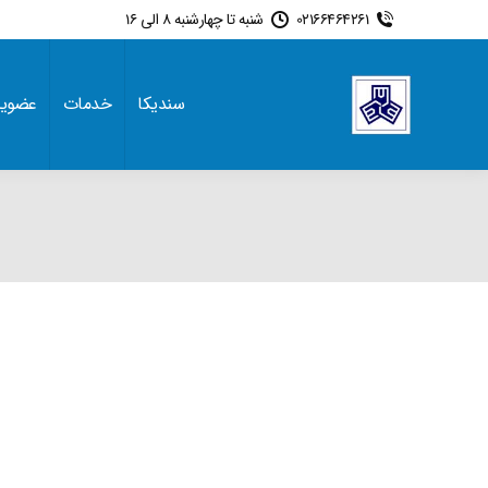
02166464261
شنبه تا چهارشنبه 8 الی 16
سندیکا
خدمات
عضوی