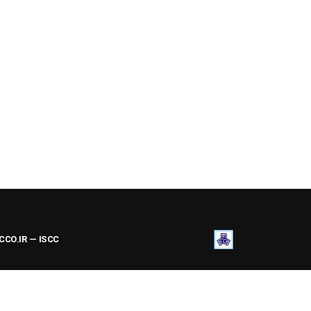
ACCO.IR — ISCC