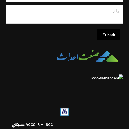
پیام
Submit
ACCO.IR — ISCC
سنديکاي