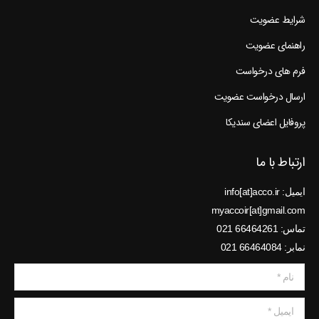
شرایط عضویت
راهنمای عضویت
فرم های درخواست
ارسال درخواست عضویت
پروفایل اعضای سندیکا
ارتباط با ما
ایمیل: info[at]acco.ir
myaccoir[at]gmail.com
تماس: 66464261 021
نمابر: 66464084 021
نام *
ایمیل *