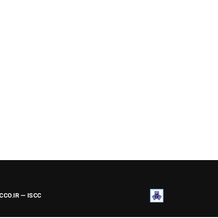
ACCO.IR — ISCC