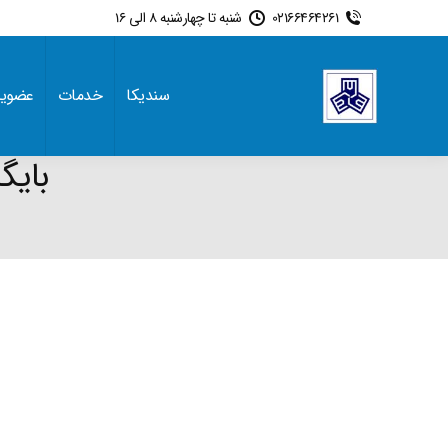
02166464261
شنبه تا چهارشنبه 8 الی 16
سندیکا
خدمات
عضوی
بایگ