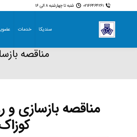
02166464261
شنبه تا چهارشنبه 8 الی 16
سندیکا
خدمات
عضوی
مناقصه بازسا
مناقصه بازسازی و ر
کوزاک 