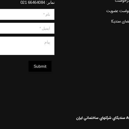
درخواست
نمابر: 66464084 021
خواست عضویت
نام *
عضای سندیکا
ایمیل *
پیام
Submit
سنديکاي شرکتهاي ساختماني ايران