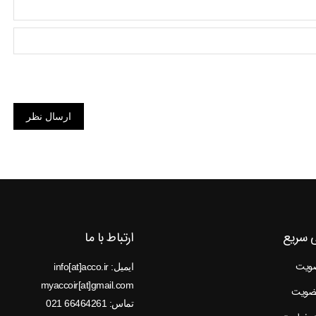
ارسال نظر
 سریع
ارتباط با ما
ضویت
ایمیل: info[at]acco.ir
myaccoir[at]gmail.com
عضویت
تماس: 66464261 021